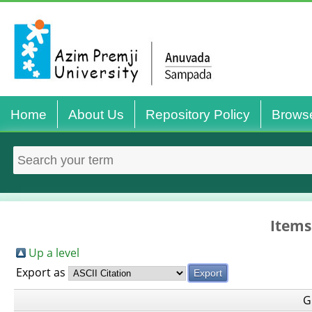
Home
About Us
Repository Policy
Brows
Items
Up a level
Export as
G