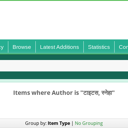
cy
Browse
Latest Additions
Statistics
Con
Items where Author is "
टाइटस, स्‍नेहा
"
Group by:
Item Type
|
No Grouping