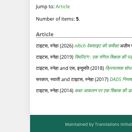
Jump to:
Article
Number of items:
5
.
Article
टाइटस, स्‍नेहा
(2026)
nRich वेबसाइट की समीक्षा
अज़ीम प
टाइटस, स्‍नेहा
(2019)
क्‍विल्टिंग : एक गणित-शिक्षक की 
टाइटस, स्‍नेहा
and
एस, इन्‍दुमति
(2018)
क्रियात्‍मक शोध 
सरकार, स्‍वाती
and
टाइटस, स्‍नेहा
(2017)
DADS नियम
टाइटस, स्‍नेहा
(2014)
कक्षा आकलन पर एक शिक्षक की डा
Maintained by Translations Initiat