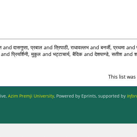
त
and
दासगुप्ता, प्रबाल
and
त्रिपाठी, राधावल्लभ
and
बनर्जी, प्रथमा
and
and
प्रियर्शिनी, मुकुल
and
भट्टाचार्य, बैदिक
and
देशपाण्डे, सतीश
and
श
This list wa
ive,
Azim Premji University
, Powered by Eprints, supported by
Infor