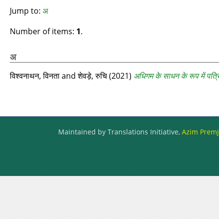
Jump to:
अ
Number of items:
1
.
अ
विश्वनाथन, विनता
and
शेवड़े, रुचि
(2021)
अधिगम के साधन के रूप में पत्र
Maintained by Translations Initiative,
Azim Premji