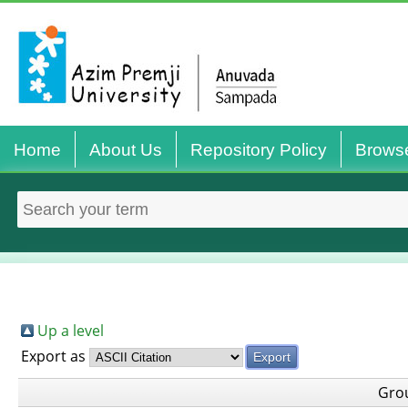
Home
About Us
Repository Policy
Brows
Up a level
Export as
Gro