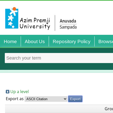
Home
About Us
Repository Policy
Brows
Up a level
Export as
Gro