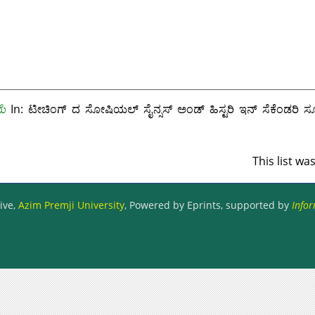
ೆ
In: ಟೀಚಿಂಗ್ ದ ಸೋಷಿಯಲ್ ಸೈನ್ಸಸ್ ಅಂಡ್ ಹಿಸ್ಟರಿ ಇನ್ ಸೆಕೆಂಡರಿ ಸ್ಕ
This list w
ive,
Azim Premji University
, Powered by Eprints, supported by
Infor