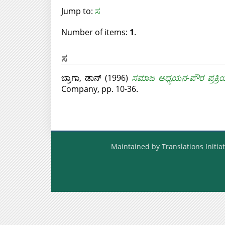
Jump to:
ಸ
Number of items:
1
.
ಸ
ಬ್ರಾಗಾ, ಡಾನ್
(1996)
ಸಮಾಜ ಅಧ್ಯಯನ-ಪೌರ ಪ್ರಕ್ರಿಯ
Company, pp. 10-36.
Maintained by Translations Initiat