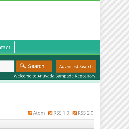
tact
Advanced Search
Welcome to Anuvada Sampada Repository
Atom
RSS 1.0
RSS 2.0