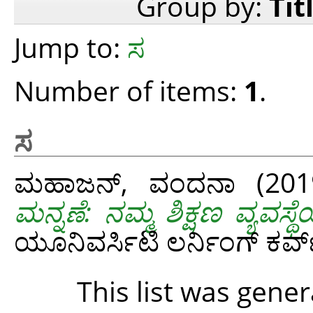
Group by:
Tit
Jump to:
ಸ
Number of items:
1
.
ಸ
ಮಹಾಜನ್, ವಂದನಾ
(20
ಮನ್ನಣೆ: ನಮ್ಮ ಶಿಕ್ಷಣ ವ್ಯವಸ
ಯೂನಿವರ್ಸಿಟಿ ಲರ್ನಿಂಗ್ ಕರ್ವ
This list was gene