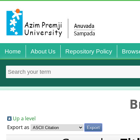
Home
About Us
Repository Policy
Brows
B
Up a level
Export as