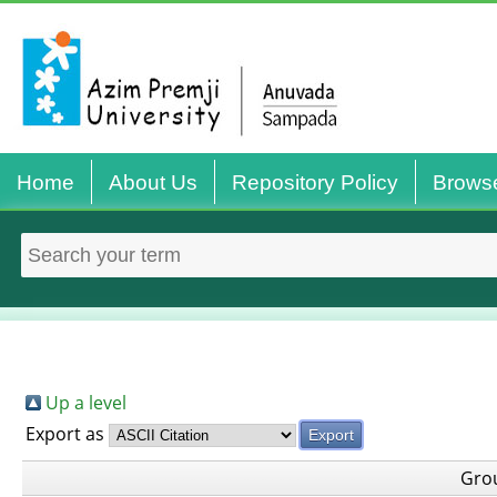
Home
About Us
Repository Policy
Brows
Up a level
Export as
Gro