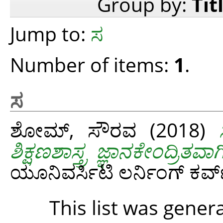
Group by:
Tit
Jump to:
ಸ
Number of items:
1
.
ಸ
ಶೋಮ್, ಸೌರವ
(2018)
ಶಿಕ್ಷಣಶಾಸ್ತ್ರ ಜ್ಞಾನಕೇಂದ್ರಿ
ಯೂನಿವರ್ಸಿಟಿ ಲರ್ನಿಂಗ್ ಕರ್ವ
This list was gene