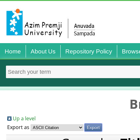
Home
About Us
Repository Policy
Brows
B
Up a level
Export as