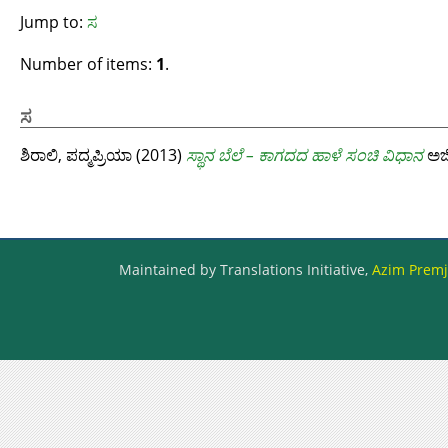
Jump to:
ಸ
Number of items:
1
.
ಸ
ಶಿರಾಲಿ, ಪದ್ಮಪ್ರಿಯಾ
(2013)
ಸ್ಥಾನ ಬೆಲೆ – ಕಾಗದದ ಹಾಳೆ ಸಂಚಿ ವಿಧಾನ
ಅಜೀ
Maintained by Translations Initiative,
Azim Premji