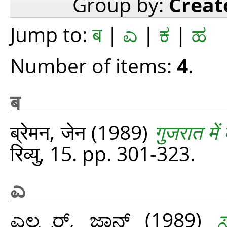
Group by:
Creat
Jump to:
ब
|
ಎ
|
ಕ
|
ಹ
Number of items:
4
.
ब
ब्रेमन, जेन
(1989)
गुजरात में 
रिव्यु, 15. pp. 301-323.
ಎ
ಎಲ್ಸ್ಟರ್, ಜಾನ್
(1989)
ಸ