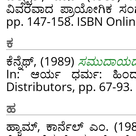
ವಿವರವಾದ ಪ್ರಾಯೋಗಿಕ ಸಂಗ
pp. 147-158. ISBN Onl
ಕ
ಕೆನ್ನೆಥ್,
(1989)
ಸಮುದಾಯದ ಸ
In: ಆರ್ಯ ಧರ್ಮ: ಹಿಂದೂ
Distributors, pp. 67-9
ಹ
ಹ್ಯಾಮ್, ಕಾರ್ನೆಲ್ ಎಂ.
(19