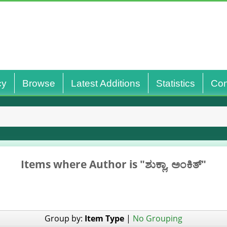
cy
Browse
Latest Additions
Statistics
Con
Items where Author is "
ಶುಕ್ಲಾ, ಅಂಕಿತ್‌
"
Group by:
Item Type
|
No Grouping