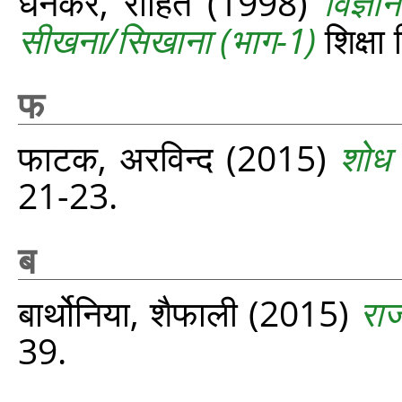
धनकर, रोहित
(1998)
विज्ञ
सीखना/सिखाना (भाग-1)
शिक्ष
फ
फाटक, अरविन्द
(2015)
शोध 
21-23.
ब
बार्थोनिया, शैफाली
(2015)
राज
39.