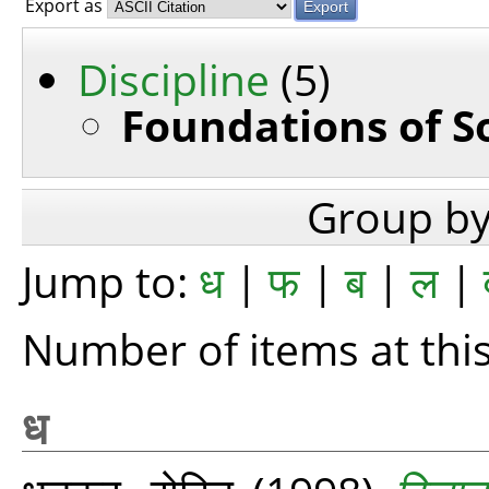
Export as
Discipline
(5)
Foundations of S
Group b
Jump to:
ध
|
फ
|
ब
|
ल
|
Number of items at this
ध