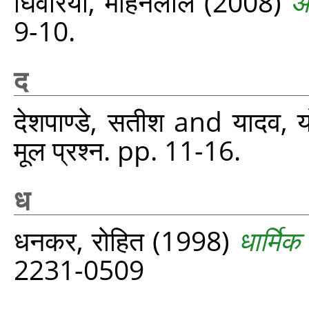
घिवरिया, मोहनलाल
(2008)
आ
9-10.
द
देशपाण्डे, सतीश
and
यादव, यो
मूल प्रश्‍न. pp. 11-16.
ध
धनकर, रोहित
(1998)
धार्मिक
2231-0509