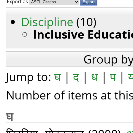
Export as
Discipline
(10)
Inclusive Educati
Group b
Jump to:
घ
|
द
|
ध
|
प
|
Number of items at this
घ