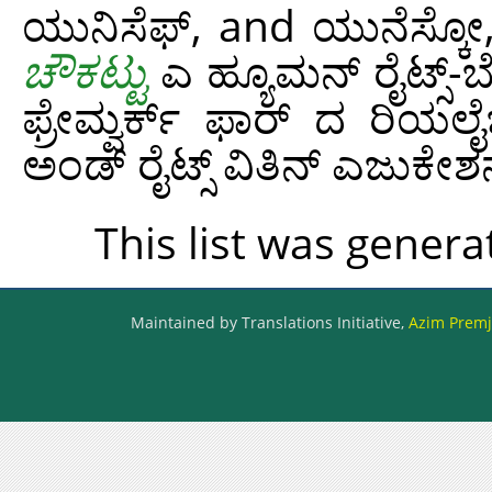
ಯುನಿಸೆಫ್,
and
ಯುನೆಸ್ಕೋ
ಚೌಕಟ್ಟು
ಎ ಹ್ಯೂಮನ್ ರೈಟ್ಸ್-
ಫ್ರೇಮ್ವರ್ಕ್ ಫಾರ್ ದ ರಿಯಲೈ
ಅಂಡ್ ರೈಟ್ಸ್ ವಿತಿನ್ ಎಜುಕೇಶ
This list was gener
Maintained by Translations Initiative,
Azim Premji