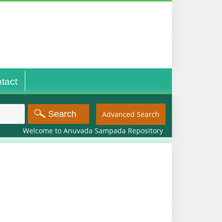
tact
Advanced Search
Welcome to Anuvada Sampada Repository