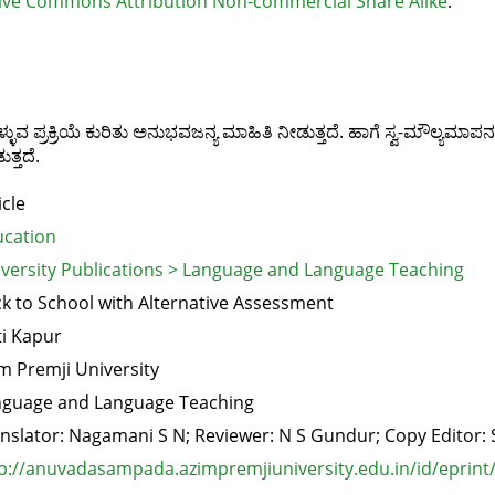
ive Commons Attribution Non-commercial Share Alike
.
ವ ಪ್ರಕ್ರಿಯೆ ಕುರಿತು ಅನುಭವಜನ್ಯ ಮಾಹಿತಿ ನೀಡುತ್ತದೆ. ಹಾಗೆ ಸ್ವ-ಮೌಲ್ಯಮಾಪನ
್ತದೆ.
icle
cation
versity Publications > Language and Language Teaching
k to School with Alternative Assessment
ti Kapur
m Premji University
guage and Language Teaching
nslator: Nagamani S N; Reviewer: N S Gundur; Copy Edito
p://anuvadasampada.azimpremjiuniversity.edu.in/id/eprint