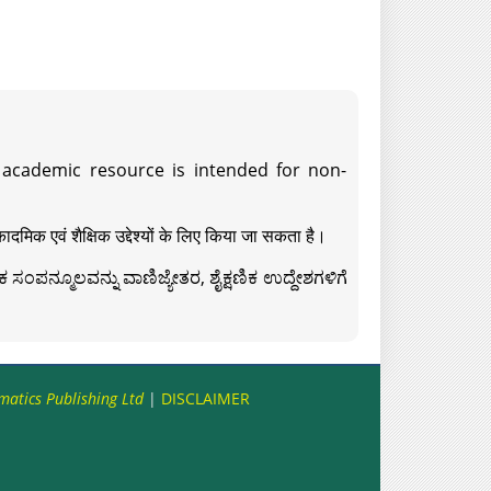
s academic resource is intended for non-
दमिक एवं शैक्षिक उद्देश्यों के लिए किया जा सकता है।
ಸಂಪನ್ಮೂಲವನ್ನು ವಾಣಿಜ್ಯೇತರ, ಶೈಕ್ಷಣಿಕ ಉದ್ದೇಶಗಳಿಗೆ
matics Publishing Ltd
|
DISCLAIMER