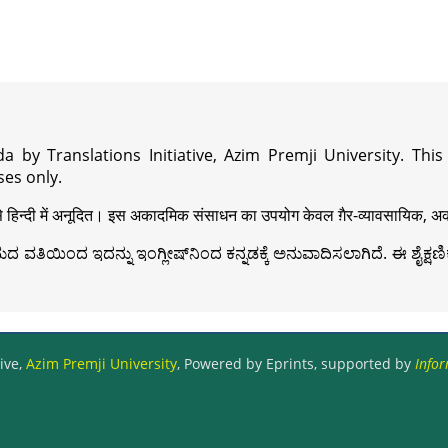
a by Translations Initiative, Azim Premji University. Thi
es only.
़ी से हिन्दी में अनूदित। इस अकादमिक संसाधन का उपयोग केवल ग़ैर-व्यावसायिक, अका
ವತಿಯಿಂದ ಇದನ್ನು ಇಂಗ್ಲೀಷ್‍ನಿಂದ ಕನ್ನಡಕ್ಕೆ ಅನುವಾದಿಸಲಾಗಿದೆ. ಈ ಶೈಕ್ಷಣಿಕ 
ive,
Azim Premji University
, Powered by Eprints, supported by
Infor