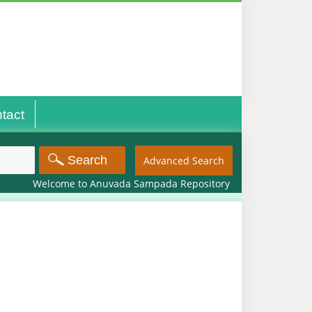
tact
Advanced Search
Welcome to Anuvada Sampada Repository