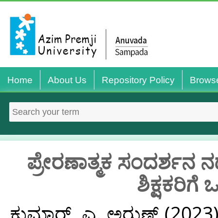
Home
About Us
Repository Policy
Brows
ಪ್ರೇರಣಾತ್ಮಕ ಸಂದರ್ಶನ 
ಶಿಕ್ಷಕರಿ
ಕುಮಾರ್, ಎ. ಅರುಣ್
(2023