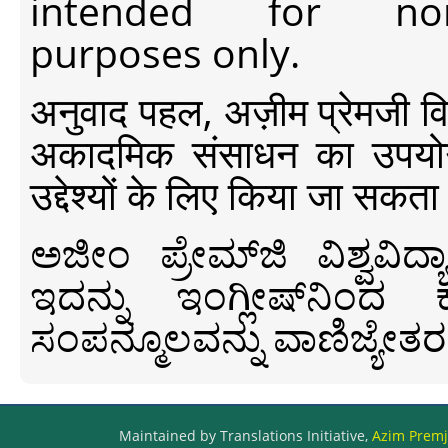
intended for non-c
purposes only.
अनुवाद पहल, अज़ीम प्रेमजी विश्व
अकादमिक संसाधन का उपयोग क
उद्देश्यों के लिए किया जा सकता
ಅಜೀಂ ಪ್ರೇಮ್‍ಜಿ ವಿಶ್ವ
ಇದನ್ನು ಇಂಗ್ಲೀಷ್‍ನಿಂದ ಕ
ಸಂಪನ್ಮೂಲವನ್ನು ವಾಣಿಜ್ಯೇತರ
Maintained by Translations Initiative,
Azim Premji