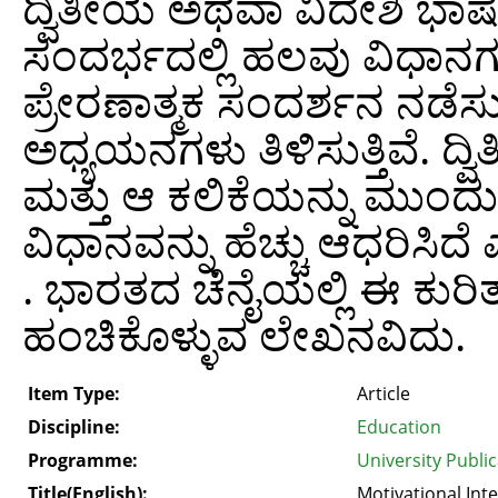
ದ್ವಿತೀಯ ಅಥವಾ ವಿದೇಶಿ ಭಾಷ
ಸಂದರ್ಭದಲ್ಲಿ ಹಲವು ವಿಧಾನಗಳ
ಪ್ರೇರಣಾತ್ಮಕ ಸಂದರ್ಶನ ನಡೆ
ಅಧ್ಯಯನಗಳು ತಿಳಿಸುತ್ತಿವೆ. 
ಮತ್ತು ಆ ಕಲಿಕೆಯನ್ನು ಮುಂದು
ವಿಧಾನವನ್ನು ಹೆಚ್ಚು ಆಧರಿಸಿದೆ
. ಭಾರತದ ಚೆನೈಯಲ್ಲಿ ಈ ಕುರ
ಹಂಚಿಕೊಳ್ಳುವ ಲೇಖನವಿದು.
Item Type:
Article
Discipline:
Education
Programme:
University Publ
Title(English):
Motivational Int