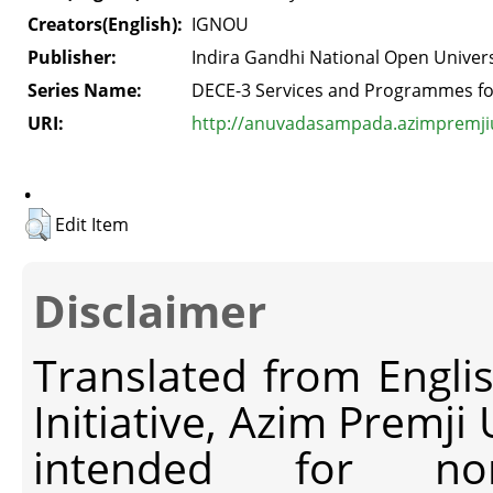
Creators(English):
IGNOU
Publisher:
Indira Gandhi National Open Univers
Series Name:
DECE-3 Services and Programmes fo
URI:
http://anuvadasampada.azimpremjiun
.
Edit Item
Disclaimer
Translated from Engli
Initiative, Azim Premji
intended for non-c