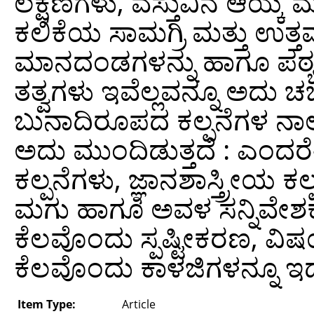
ಲಕ್ಷಣಗಳು, ವಸ್ತುವಿನ ಆಯ್ಕೆ
ಕಲಿಕೆಯ ಸಾಮಗ್ರಿ ಮತ್ತು ಉ
ಮಾನದಂಡಗಳನ್ನು ಹಾಗೂ ಪಠ್
ತತ್ವಗಳು ಇವೆಲ್ಲವನ್ನೂ ಅದು ಚ
ಬುನಾದಿರೂಪದ ಕಲ್ಪನೆಗಳ ನಾಲ
ಅದು ಮುಂದಿಡುತ್ತದೆ : ಎಂದರ
ಕಲ್ಪನೆಗಳು, ಜ್ಞಾನಶಾಸ್ತ್ರೀಯ ಕ
ಮಗು ಹಾಗೂ ಅವಳ ಸನ್ನಿವೇಶಕ್ಕ
ಕೆಲವೊಂದು ಸ್ಪಷ್ಟೀಕರಣ, ವಿ
ಕೆಲವೊಂದು ಕಾಳಜಿಗಳನ್ನೂ ಇದು ಪ
Item Type:
Article