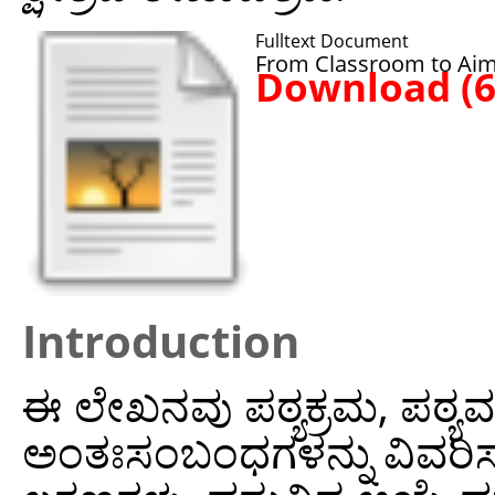
Fulltext Document
From Classroom to Aim
Download (
Introduction
ಈ ಲೇಖನವು ಪಠ್ಯಕ್ರಮ, ಪಠ್ಯವಸ್
ಅಂತಃಸಂಬಂಧಗಳನ್ನು ವಿವರಿಸುತ್ತ