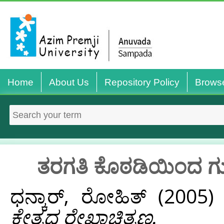
Home
About Us
Repository Policy
Brows
ತರಗತಿ ಕೊಠಡಿಯಿಂದ ಗುರಿಗ
ಧನ್ಕಾರ್, ರೋಹಿತ್
(2005
ಕ್ಷೇತ್ರದ ರೇಖಾಚಿತ್ರಣ.