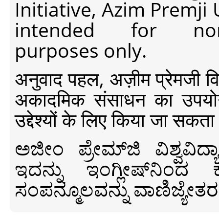
Initiative, Azim Premji
intended for non-c
purposes only.
अनुवाद पहल, अज़ीम प्रेमजी विश्व
अकादमिक संसाधन का उपयोग क
उद्देश्यों के लिए किया जा सकता
ಅಜೀಂ ಪ್ರೇಮ್‍ಜಿ ವಿಶ್ವ
ಇದನ್ನು ಇಂಗ್ಲೀಷ್‍ನಿಂದ ಕ
ಸಂಪನ್ಮೂಲವನ್ನು ವಾಣಿಜ್ಯೇತರ