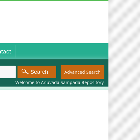
tact
Advanced Search
Welcome to Anuvada Sampada Repository