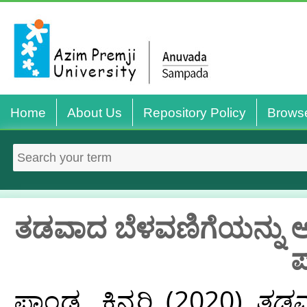
Home
About Us
Repository Policy
Brows
ತಡವಾದ ಬೆಳವಣಿಗೆಯನ್ನು ಆರ
ಪ
ಪಾಂಡ್ಯ, ಕಿನ್ನರಿ
(2020)
ತಡವ