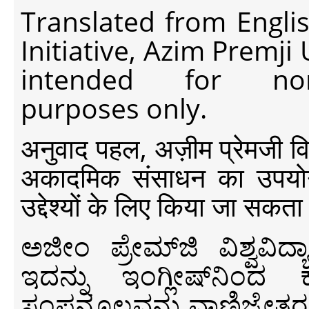
Translated from Engli
Initiative, Azim Premji
intended for non-c
purposes only.
अनुवाद पहल, अज़ीम प्रेमजी विश्व
अकादमिक संसाधन का उपयोग क
उद्देश्यों के लिए किया जा सकता
ಅಜೀಂ ಪ್ರೇಮ್‍ಜಿ ವಿಶ್ವ
ಇದನ್ನು ಇಂಗ್ಲೀಷ್‍ನಿಂದ ಕ
ಸಂಪನ್ಮೂಲವನ್ನು ವಾಣಿಜ್ಯೇತರ