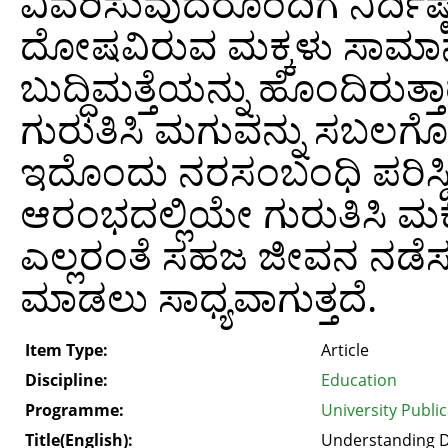
ವಿವರಿಸುವುದರೊಂದಿಗೆ ನಿರ್ದಿಷ್
ದೋಷವಿರುವ ಮಕ್ಕಳು ಸಾಮಾನ್ಯವಾ
ಬುದ್ಧಿಮತ್ತೆಯನ್ನು ಹೊಂದಿರುತ್
ಗುರುತಿಸಿ ಮಗುವನ್ನು ಸಬಲಗೊ
ಇದೊಂದು ನರಸಂಬಂಧಿ ಪರಿಸ್ಥಿತ
ಆರಂಭದಲ್ಲಿಯೇ ಗುರುತಿಸಿ ಮಕ
ಎಲ್ಲರಂತೆ ಸಹಜ ಜೀವನ ನಡೆ
ಮಾಡಲು ಸಾಧ್ಯವಾಗುತ್ತದೆ.
Item Type:
Article
Discipline:
Education
Programme:
University Publi
Title(English):
Understanding Dy