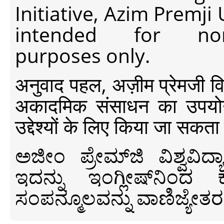
Initiative, Azim Premji
intended for non-c
purposes only.
अनुवाद पहल, अज़ीम प्रेमजी विश्व
अकादमिक संसाधन का उपयोग क
उद्देश्यों के लिए किया जा सकता
ಅಜೀಂ ಪ್ರೇಮ್‍ಜಿ ವಿಶ್ವ
ಇದನ್ನು ಇಂಗ್ಲೀಷ್‍ನಿಂದ ಕ
ಸಂಪನ್ಮೂಲವನ್ನು ವಾಣಿಜ್ಯೇತರ