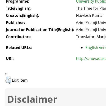
Programme:
University Publi
Title(English):
The Time for Pla
Creators(English):
Nawlesh Kumar
Publisher:
Azim Premji Univ
Journal or Publication Title(English):
Azim Premji Univ
Contributors:
Translator: Man
Related URLs:
English vers
URI:
http://anuvadas
.
Edit Item
Disclaimer