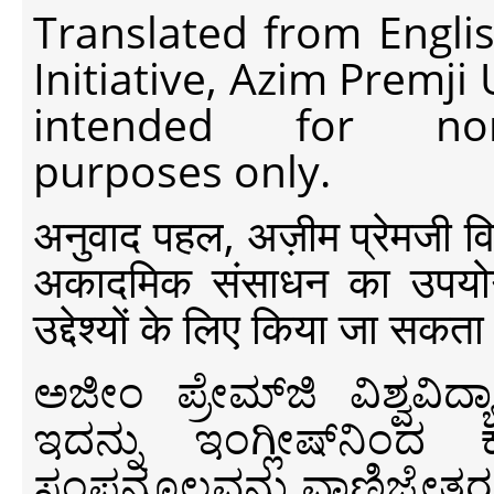
Translated from Engli
Initiative, Azim Premji
intended for non-c
purposes only.
अनुवाद पहल, अज़ीम प्रेमजी विश्व
अकादमिक संसाधन का उपयोग क
उद्देश्यों के लिए किया जा सकता
ಅಜೀಂ ಪ್ರೇಮ್‍ಜಿ ವಿಶ್ವ
ಇದನ್ನು ಇಂಗ್ಲೀಷ್‍ನಿಂದ ಕ
ಸಂಪನ್ಮೂಲವನ್ನು ವಾಣಿಜ್ಯೇತರ