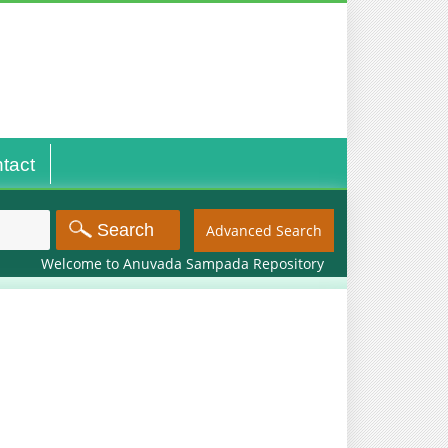
tact
Advanced Search
Welcome to Anuvada Sampada Repository