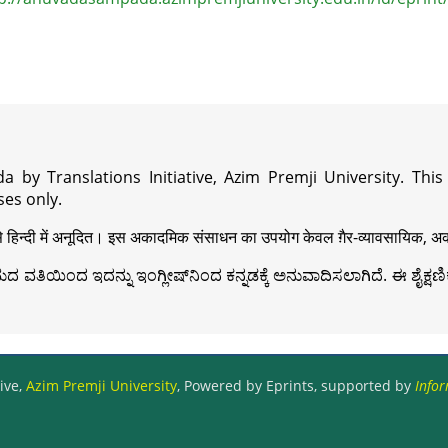
a by Translations Initiative, Azim Premji University. Thi
es only.
़ी से हिन्दी में अनूदित। इस अकादमिक संसाधन का उपयोग केवल ग़ैर-व्यावसायिक, अका
ವತಿಯಿಂದ ಇದನ್ನು ಇಂಗ್ಲೀಷ್‍ನಿಂದ ಕನ್ನಡಕ್ಕೆ ಅನುವಾದಿಸಲಾಗಿದೆ. ಈ ಶೈಕ್ಷಣಿಕ 
ive,
Azim Premji University
, Powered by Eprints, supported by
Infor