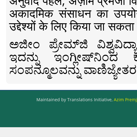
अनुवाद पहल, अज़ीम प्रेमजी विश्व
अकादमिक संसाधन का उपयोग क
उद्देश्यों के लिए किया जा सकता
ಅಜೀಂ ಪ್ರೇಮ್‍ಜಿ ವಿಶ್ವ
ಇದನ್ನು ಇಂಗ್ಲೀಷ್‍ನಿಂದ ಕ
ಸಂಪನ್ಮೂಲವನ್ನು ವಾಣಿಜ್ಯೇತರ
Maintained by Translations Initiative,
Azim Premji