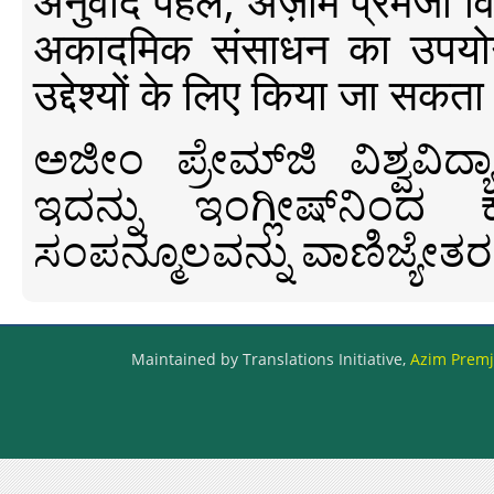
अनुवाद पहल, अज़ीम प्रेमजी विश्व
अकादमिक संसाधन का उपयोग क
उद्देश्यों के लिए किया जा सकता
ಅಜೀಂ ಪ್ರೇಮ್‍ಜಿ ವಿಶ್ವ
ಇದನ್ನು ಇಂಗ್ಲೀಷ್‍ನಿಂದ ಕ
ಸಂಪನ್ಮೂಲವನ್ನು ವಾಣಿಜ್ಯೇತರ
Maintained by Translations Initiative,
Azim Premji