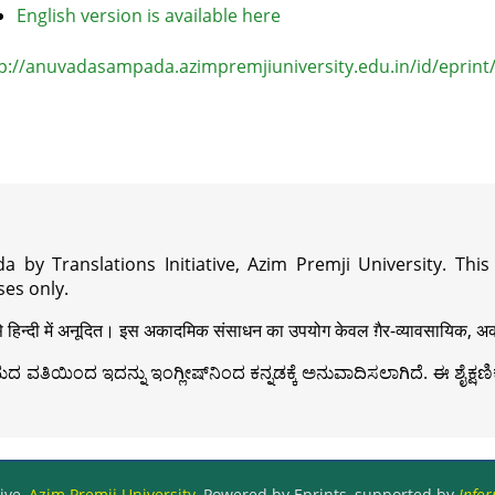
English version is available here
p://anuvadasampada.azimpremjiuniversity.edu.in/id/eprint
a by Translations Initiative, Azim Premji University. Thi
es only.
़ी से हिन्दी में अनूदित। इस अकादमिक संसाधन का उपयोग केवल ग़ैर-व्यावसायिक, अका
ವತಿಯಿಂದ ಇದನ್ನು ಇಂಗ್ಲೀಷ್‍ನಿಂದ ಕನ್ನಡಕ್ಕೆ ಅನುವಾದಿಸಲಾಗಿದೆ. ಈ ಶೈಕ್ಷಣಿಕ 
ive,
Azim Premji University
, Powered by Eprints, supported by
Infor