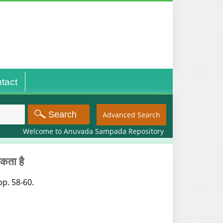
tact
Advanced Search
Welcome to Anuvada Sampada Repository
कता है
. pp. 58-60.