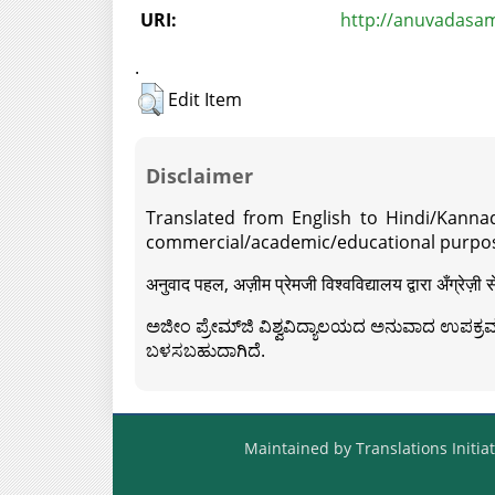
URI:
http://anuvadasam
.
Edit Item
Disclaimer
Translated from English to Hindi/Kannad
commercial/academic/educational purpos
अनुवाद पहल, अज़ीम प्रेमजी विश्वविद्यालय द्वारा अँग्रेज
ಅಜೀಂ ಪ್ರೇಮ್‍ಜಿ ವಿಶ್ವವಿದ್ಯಾಲಯದ ಅನುವಾದ ಉಪಕ್ರಮದ 
ಬಳಸಬಹುದಾಗಿದೆ.
Maintained by Translations Initiat