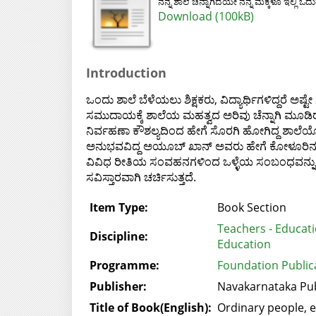
ನನ್ನ ಶಾಲೆ ಚೆನ್ನಾಗಿದೆಯೇ ನನ್ನ ಮಕ್ಕಳೂ ಇಲ್ಲಿ ಓದುತ
Download (100kB)
Introduction
ಒಂದು ಶಾಲೆ ಬೆಳೆಯಲು ಶಿಕ್ಷಕರು, ವಿದ್ಯಾರ್ಥಿಗಳಿದ್ದರ
ಸಮುದಾಯಕ್ಕೆ ಶಾಲೆಯ ಮಹತ್ವದ ಅರಿವು ಚೆನ್ನಾಗಿ ಮೂಡಿ
ನಿರ್ವಹಣಾ ಕೌಶಲ್ಯದಿಂದ ಹೇಗೆ ಸೊರಗಿ ಹೋಗಿದ್ದ ಶಾಲೆಯೊಂದ
ಅನುಭವವಿದ್ದ ಅಯೂಬ್ ಖಾನ್ ಅವರು ಹೇಗೆ ಕೋಳೂರಿನ ಶಾಲ
ವಿವಿಧ ರೀತಿಯ ಸಂವಹನಗಳಿಂದ ಒಳ್ಳೆಯ ಸಂಬಂಧವನ್ನು ಹೊ
ಸವಿಸ್ತಾರವಾಗಿ ಚರ್ಚಿಸುತ್ತದೆ.
Item Type:
Book Section
Teachers - Educat
Discipline:
Education
Programme:
Foundation Publica
Publisher:
Navakarnataka Publ
Title of Book(English):
Ordinary people, e