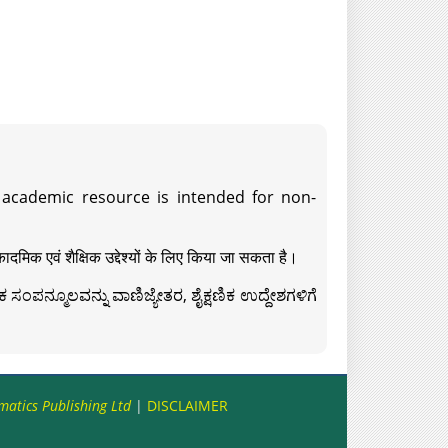
s academic resource is intended for non-
दमिक एवं शैक्षिक उद्देश्यों के लिए किया जा सकता है।
ಸಂಪನ್ಮೂಲವನ್ನು ವಾಣಿಜ್ಯೇತರ, ಶೈಕ್ಷಣಿಕ ಉದ್ದೇಶಗಳಿಗೆ
matics Publishing Ltd
|
DISCLAIMER