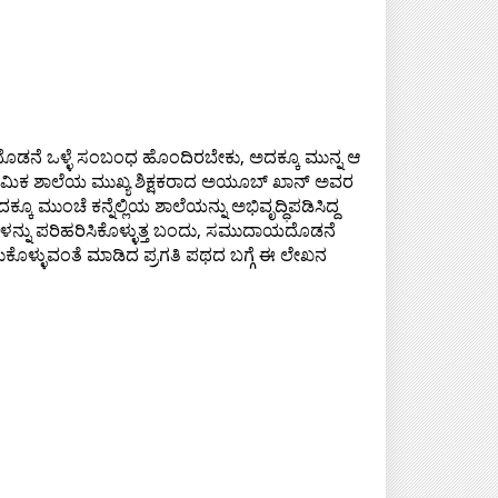
ಾಯದೊಡನೆ ಒಳ್ಳೆ ಸಂಬಂಧ ಹೊಂದಿರಬೇಕು, ಅದಕ್ಕೂ ಮುನ್ನ ಆ
ರಾಥಮಿಕ ಶಾಲೆಯ ಮುಖ್ಯ ಶಿಕ್ಷಕರಾದ ಅಯೂಬ್ ಖಾನ್ ಅವರ
 ಮುಂಚೆ ಕನ್ನೆಲ್ಲಿಯ ಶಾಲೆಯನ್ನು ಅಭಿವೃದ್ಧಿಪಡಿಸಿದ್ದ
ಳನ್ನು ಪರಿಹರಿಸಿಕೊಳ್ಳುತ್ತ ಬಂದು, ಸಮುದಾಯದೊಡನೆ
ೊಳ್ಳುವಂತೆ ಮಾಡಿದ ಪ್ರಗತಿ ಪಥದ ಬಗ್ಗೆ ಈ ಲೇಖನ