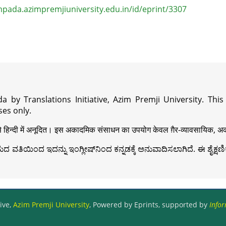
pada.azimpremjiuniversity.edu.in/id/eprint/3307
a by Translations Initiative, Azim Premji University. Thi
es only.
़ी से हिन्दी में अनूदित। इस अकादमिक संसाधन का उपयोग केवल ग़ैर-व्यावसायिक, अका
ವತಿಯಿಂದ ಇದನ್ನು ಇಂಗ್ಲೀಷ್‍ನಿಂದ ಕನ್ನಡಕ್ಕೆ ಅನುವಾದಿಸಲಾಗಿದೆ. ಈ ಶೈಕ್ಷಣಿಕ 
ive,
Azim Premji University
, Powered by Eprints, supported by
Infor