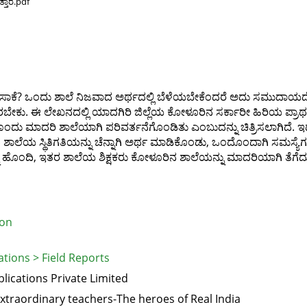
್ತಾರೆ.pdf
ೆ ಅಷ್ಟೇ ಸಾಕೆ? ಒಂದು ಶಾಲೆ ನಿಜವಾದ ಅರ್ಥದಲ್ಲಿ ಬೆಳೆಯಬೇಕೆಂದರೆ ಅದು ಸಮುದ
ರಬೇಕು. ಈ ಲೇಖನದಲ್ಲಿ ಯಾದಗಿರಿ ಜಿಲ್ಲೆಯ ಕೋಳೂರಿನ ಸರ್ಕಾರೀ ಹಿರಿಯ ಪ್
ು ಮಾದರಿ ಶಾಲೆಯಾಗಿ ಪರಿವರ್ತನೆಗೊಂಡಿತು ಎಂಬುದನ್ನು ಚಿತ್ರಿಸಲಾಗಿದೆ. ಇದಕ್ಕೂ
ೆಯ ಸ್ಥಿತಿಗತಿಯನ್ನು ಚೆನ್ನಾಗಿ ಅರ್ಥ ಮಾಡಿಕೊಂಡು, ಒಂದೊಂದಾಗಿ ಸಮಸ್ಯೆಗ
ಂದಿ, ಇತರ ಶಾಲೆಯ ಶಿಕ್ಷಕರು ಕೋಳೂರಿನ ಶಾಲೆಯನ್ನು ಮಾದರಿಯಾಗಿ ತೆಗೆದುಕ
ion
tions > Field Reports
ications Private Limited
xtraordinary teachers-The heroes of Real India