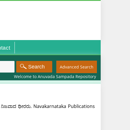
tact
Advanced Search
Welcome to Anuvada Sampada Repository
 ನಿಜವಾದ ಧೀರರು. Navakarnataka Publications