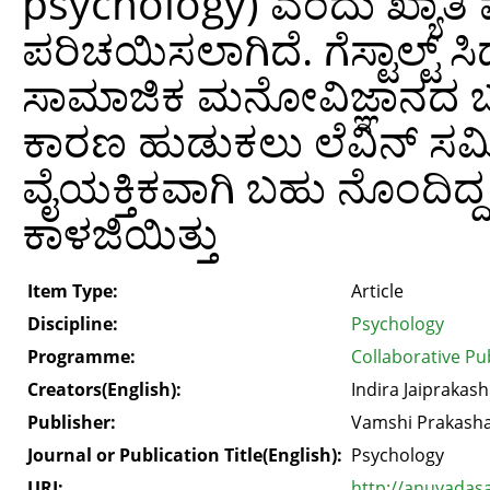
psychology) ಎಂದು ಖ್ಯಾತಿ ಪ
ಪರಿಚಯಿಸಲಾಗಿದೆ. ಗೆಸ್ಟಾಲ್ಟ್ 
ಸಾಮಾಜಿಕ ಮನೋವಿಜ್ಞಾನದ ಬಗ್ಗೆ
ಕಾರಣ ಹುಡುಕಲು ಲೆವಿನ್ ಸ
ವೈಯಕ್ತಿಕವಾಗಿ ಬಹು ನೊಂದಿದ್
ಕಾಳಜಿಯಿತ್ತು
Item Type:
Article
Discipline:
Psychology
Programme:
Collaborative Pu
Creators(English):
Indira Jaiprakash
Publisher:
Vamshi Prakasha
Journal or Publication Title(English):
Psychology
URI:
http://anuvadas