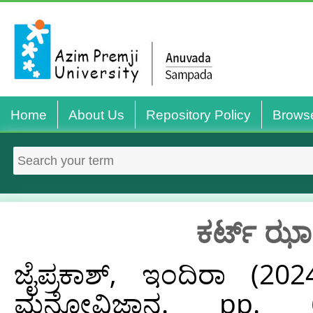
Home
About Us
Repository Policy
Brows
ಕರ್ಟ್ ಝಾ
ಜೈಪ್ರಕಾಶ್‌, ಇಂದಿರಾ
(202
ಮನೋವಿಜ್ಞಾನ. pp. 6