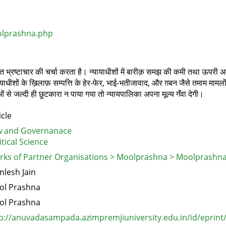
olprashna.php
व्याप्त भ्रष्टाचार की चर्चा करता है। न्यायाधीशों में बारीक़ समझ की कमी तथा ऊपरी अ
याधीशों के ख़िलाफ़ सम्पत्ति के हेर-फेर, भाई-भतीजावाद, और ग़बन जैसे तमाम मामलों
ं से जल्दी ही छुटकारा न पाया गया तो न्यायपालिका अपना मूल्य गँवा देगी।
icle
w and Governanace
itical Science
ks of Partner Organisations > Moolprashna > Moolprashn
lesh Jain
ol Prashna
ol Prashna
p://anuvadasampada.azimpremjiuniversity.edu.in/id/eprint