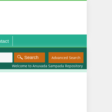
tact
Advanced Search
Welcome to Anuvada Sampada Repository