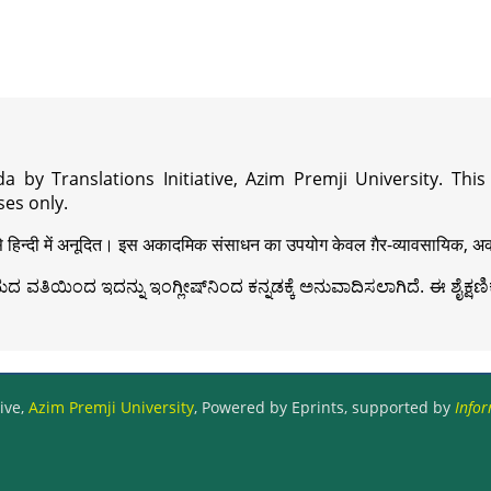
a by Translations Initiative, Azim Premji University. Thi
es only.
़ी से हिन्दी में अनूदित। इस अकादमिक संसाधन का उपयोग केवल ग़ैर-व्यावसायिक, अका
ವತಿಯಿಂದ ಇದನ್ನು ಇಂಗ್ಲೀಷ್‍ನಿಂದ ಕನ್ನಡಕ್ಕೆ ಅನುವಾದಿಸಲಾಗಿದೆ. ಈ ಶೈಕ್ಷಣಿಕ 
ive,
Azim Premji University
, Powered by Eprints, supported by
Infor