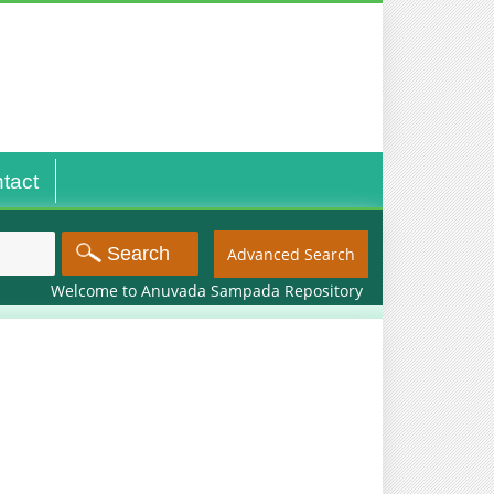
tact
Advanced Search
Welcome to Anuvada Sampada Repository