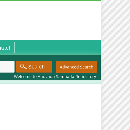
tact
Advanced Search
Welcome to Anuvada Sampada Repository