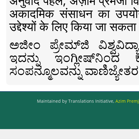
अनुवाद पहल, अज़ीम प्रेमजी विश्व
अकादमिक संसाधन का उपयोग क
उद्देश्यों के लिए किया जा सकता
ಅಜೀಂ ಪ್ರೇಮ್‍ಜಿ ವಿಶ್ವ
ಇದನ್ನು ಇಂಗ್ಲೀಷ್‍ನಿಂದ ಕ
ಸಂಪನ್ಮೂಲವನ್ನು ವಾಣಿಜ್ಯೇತರ
Maintained by Translations Initiative,
Azim Premji