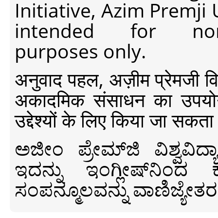
Initiative, Azim Premji
intended for non-c
purposes only.
अनुवाद पहल, अज़ीम प्रेमजी विश्व
अकादमिक संसाधन का उपयोग क
उद्देश्यों के लिए किया जा सकता
ಅಜೀಂ ಪ್ರೇಮ್‍ಜಿ ವಿಶ್ವ
ಇದನ್ನು ಇಂಗ್ಲೀಷ್‍ನಿಂದ ಕ
ಸಂಪನ್ಮೂಲವನ್ನು ವಾಣಿಜ್ಯೇತರ