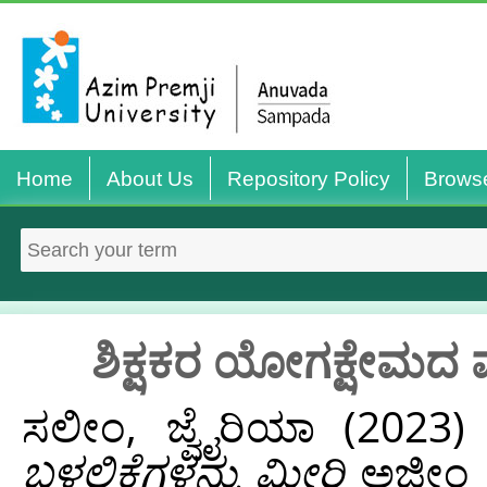
Home
About Us
Repository Policy
Brows
ಶಿಕ್ಷಕರ ಯೋಗಕ್ಷೇಮದ ಮ
ಸಲೀಂ, ಜ್ವೈರಿಯಾ
(2023
ಬಳಲಿಕೆಗಳನ್ನು ಮೀರಿ
ಅಜೀಂ ಪ್