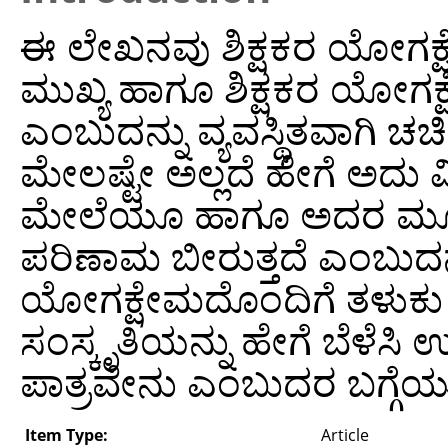
ಈ ಲೇಖನವು ಶಿಕ್ಷಕರ ಯೋಗಕ್ಷ
ಮುಖ್ಯ ಹಾಗೂ ಶಿಕ್ಷಕರ ಯೋಗಕ್
ಎಂಬುದನ್ನು ವ್ಯವಸ್ಥಿತವಾಗಿ ಚರ
ಮೇಲಷ್ಟೇ ಅಲ್ಲದೆ ಹೇಗೆ ಅದು ವ
ಮೇಲೆಯೂ ಹಾಗೂ ಅದರ ಮೂಲ
ಪರಿಣಾಮ ಬೀರುತ್ತದೆ ಎಂಬುದನ್ನ
ಯೋಗಕ್ಷೇಮದೊಂದಿಗೆ ತಳುಕು
ಸಂಸ್ಕೃತಿಯನ್ನು ಹೇಗೆ ಬೆಳೆಸಿ 
ಪಾತ್ರವೇನು ಎಂಬುದರ ಬಗ್ಗೆಯ
Item Type:
Article