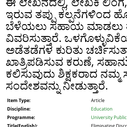
ಈ ಲೇಖನದಲ್ಲಿ, ಲೇಖಕಿ ಲಿಂಗ, 
ಇರುವ ತಪ್ಪು ಕಲ್ಪನೆಗಳಿಂದ
ಬೆಳೆಯಲು ಸಹಾಯ ಮಾಡಲು ತಾನ
ವಿವರಿಸುತ್ತಾರೆ. ಒಳಗೊಳ್ಳುವಿ
ಅಡೆತಡೆಗಳ ಕುರಿತು ಚರ್ಚಿಸುತ್ತಾ
ಖಾತ್ರಿಪಡಿಸುವ ಕರುಣೆ, ಸಹಾನು
ಕಲಿಸುವುದು ಶಿಕ್ಷಕರಾದ ನಮ್
ಸಂದೇಶವನ್ನು ನೀಡುತ್ತಾರೆ.
Item Type:
Article
Discipline:
Education
Programme:
University Publi
Title(English):
Eliminating Disc