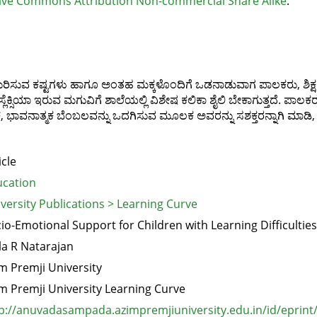
ive Commons Attribution Non-commercial Share Alike
.
ದುರಿಸುವ ಕಷ್ಟಗಳು ಹಾಗೂ ಅಂತಹ ಮಕ್ಕಳೊಂದಿಗೆ ಒಡನಾಡುವಾಗ ಪಾಲಕರು, ಶಿಕ್ಷ
 ಡಿಸ್ಲೆಕ್ಸಿಯಾ ಇರುವ ಮಗುವಿಗೆ ಶಾಲೆಯಲ್ಲಿ ವಿಶೇಷ ಕಲಿಕಾ ಶೈಲಿ ಬೇಕಾಗುತ್ತದೆ. ಪಾಲಕರು,
ಿಕ, ಭಾವನಾತ್ಮಕ ಬೆಂಬಲವನ್ನು ಒದಗಿಸುವ ಮೂಲಕ ಅವರನ್ನು ಸಶಕ್ತರನ್ನಾಗಿ ಮಾಡಿ
icle
cation
versity Publications > Learning Curve
io-Emotional Support for Children with Learning Difficulties
a R Natarajan
m Premji University
m Premji University Learning Curve
p://anuvadasampada.azimpremjiuniversity.edu.in/id/eprint