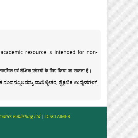
s academic resource is intended for non-
दमिक एवं शैक्षिक उद्देश्यों के लिए किया जा सकता है।
ಸಂಪನ್ಮೂಲವನ್ನು ವಾಣಿಜ್ಯೇತರ, ಶೈಕ್ಷಣಿಕ ಉದ್ದೇಶಗಳಿಗೆ
matics Publishing Ltd
|
DISCLAIMER