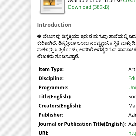
Available under License
Creat
Download (389kB)
Introduction
ಈ ಲೇಖನವು ಡಿಸ್ಲೆಕ್ಸಿಯಾ ಇರುವ ಮಗುವು ಶಾಲೆಯಲ್ಲಿ ಎ
ಕುರಿತಾಗಿದೆ. ಡಿಸ್ಲೆಕ್ಸಿಯಾ ಒಂದು ನರವೈಜ್ಞಾನಿಕ ಸ್ಥಿತಿ ಮತ್ತು
ಮಕ್ಕಳನ್ನು ಒಪ್ಪಿಕೊಂಡು, ಅವರಿಗೆ ಅಗತ್ಯವಿರುವ ಸಾಮಾಜ
ಲೇಖಕರು ಸೂಚಿಸುತ್ತಾರೆ.
Item Type:
Art
Discipline:
Edu
Programme:
Uni
Title(English):
Soc
Creators(English):
Mal
Publisher:
Azi
Journal or Publication Title(English):
Azi
URI:
htt