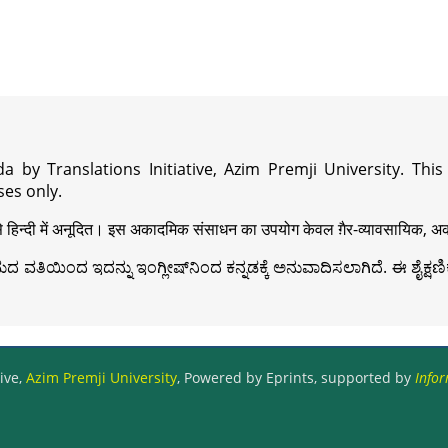
a by Translations Initiative, Azim Premji University. Thi
es only.
़ी से हिन्दी में अनूदित। इस अकादमिक संसाधन का उपयोग केवल ग़ैर-व्यावसायिक, अका
ವತಿಯಿಂದ ಇದನ್ನು ಇಂಗ್ಲೀಷ್‍ನಿಂದ ಕನ್ನಡಕ್ಕೆ ಅನುವಾದಿಸಲಾಗಿದೆ. ಈ ಶೈಕ್ಷಣಿಕ 
ive,
Azim Premji University
, Powered by Eprints, supported by
Infor