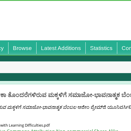
cy
Browse
Latest Additions
Statistics
Con
ಿಕಾ ತೊಂದರೆಗಳಿರುವ ಮಕ್ಕಳಿಗೆ ಸಮಾಜೋ-ಭಾವನಾತ್ಮಕ ಬೆ
ರುವ ಮಕ್ಕಳಿಗೆ ಸಮಾಜೋ-ಭಾವನಾತ್ಮಕ ಬೆಂಬಲ
ಅಜೀಂ ಪ್ರೇಮ್‌ಜಿ ಯೂನಿವರ್ಸಿಟಿ 
ith Learning Difficulties.pdf