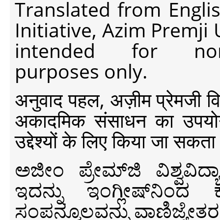
Translated from Engli
Initiative, Azim Premji
intended for non-c
purposes only.
अनुवाद पहल, अज़ीम प्रेमजी विश्व
अकादमिक संसाधन का उपयोग क
उद्देश्यों के लिए किया जा सकता
ಅಜೀಂ ಪ್ರೇಮ್‍ಜಿ ವಿಶ್ವ
ಇದನ್ನು ಇಂಗ್ಲೀಷ್‍ನಿಂದ ಕ
ಸಂಪನ್ಮೂಲವನ್ನು ವಾಣಿಜ್ಯೇತರ