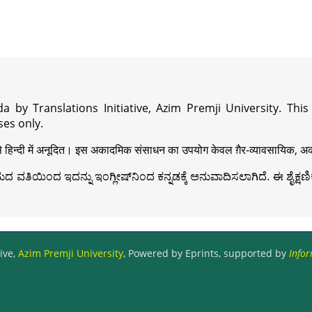
a by Translations Initiative, Azim Premji University. Thi
es only.
़ी से हिन्दी में अनूदित। इस अकादमिक संसाधन का उपयोग केवल ग़ैर-व्यावसायिक, अका
ವತಿಯಿಂದ ಇದನ್ನು ಇಂಗ್ಲೀಷ್‍ನಿಂದ ಕನ್ನಡಕ್ಕೆ ಅನುವಾದಿಸಲಾಗಿದೆ. ಈ ಶೈಕ್ಷಣಿಕ 
ive,
Azim Premji University
, Powered by Eprints, supported by
Infor