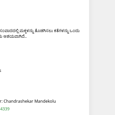
ಸಂವಾದದಲ್ಲಿ ಮಕ್ಕಳನ್ನು ತೊಡಗಿಸಲು ಕತೆಗಳನ್ನು ಒಂದು
ಿಯ ಆಶಯವಾಗಿದೆ..
s
tor: Chandrashekar Mandekolu
/4339