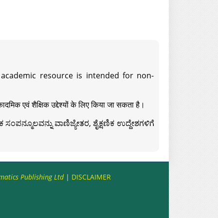
s academic resource is intended for non-
दमिक एवं शैक्षिक उद्देश्यों के लिए किया जा सकता है।
ಸಂಪನ್ಮೂಲವನ್ನು ವಾಣಿಜ್ಯೇತರ, ಶೈಕ್ಷಣಿಕ ಉದ್ದೇಶಗಳಿಗೆ
matics Publishing Ltd
|
DISCLAIMER