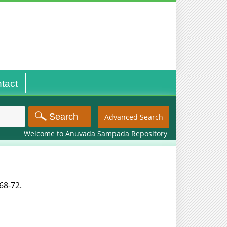
tact
Advanced Search
Welcome to Anuvada Sampada Repository
 68-72.