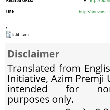
Related URLs:
http://publ
URI:
http://anuvadas
.
Edit Item
Disclaimer
Translated from Engli
Initiative, Azim Premji
intended for non-c
purposes only.