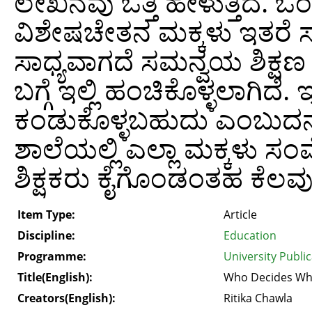
ಲೇಖನವು ಒತ್ತಿ ಹೇಳುತ್ತಿದೆ. 
ವಿಶೇಷಚೇತನ ಮಕ್ಕಳು ಇತರೆ ಸ
ಸಾಧ್ಯವಾಗದೆ ಸಮನ್ವಯ ಶಿಕ್ಷಣ 
ಬಗ್ಗೆ ಇಲ್ಲಿ ಹಂಚಿಕೊಳ್ಳಲಾಗಿದ
ಕಂಡುಕೊಳ್ಳಬಹುದು ಎಂಬುದನ್ನು 
ಶಾಲೆಯಲ್ಲಿ ಎಲ್ಲಾ ಮಕ್ಕಳು ಸ
ಶಿಕ್ಷಕರು ಕೈಗೊಂಡಂತಹ ಕೆಲವು
Item Type:
Article
Discipline:
Education
Programme:
University Publi
Title(English):
Who Decides Whe
Creators(English):
Ritika Chawla