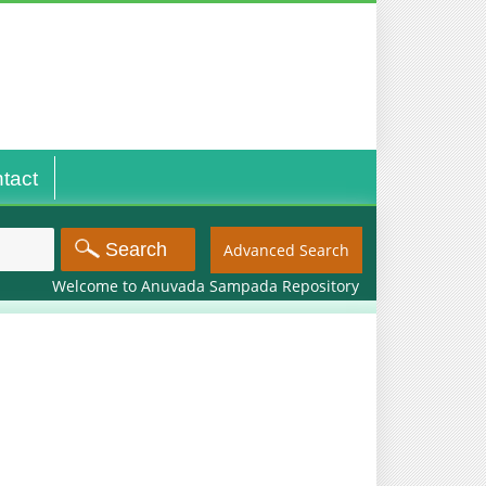
tact
Advanced Search
Welcome to Anuvada Sampada Repository