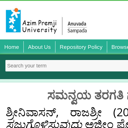
Home
About Us
Repository Policy
Brows
ಸಮನ್ವಯ ತರಗತಿ ಗಳಿ
ಶ್ರೀನಿವಾಸನ್, ರಾಜಶ್ರೀ
(2
ಸಜ್ಜುಗೊಳಿಸುವುದು
ಅಜೀಂ ಪ್ರೇ