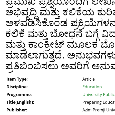
ಪ್ರಮುಖ ಪ್ರಶ್ನೆಯೊಂದಿಗೆ ಲೇಖ
ಅಭಿವೃದ್ಧಿ ಮತ್ತು ಕಲಿಕೆಯ 
ಅಳವಡಿಸಿಕೊಂಡ ಪ್ರಕ್ರಿಯೆಗಳನ್ನು
ಕಲಿಕೆ ಮತ್ತು ಬೋಧನೆ ಬಗ್ಗೆ ವಿದ
ಮತ್ತು ಕಾಂಕ್ರೀಟ್ ಮೂಲಕ ಬ
ಮಾಡಲಾಗುತ್ತದೆ. ಅನುಭವಗಳು,
ಪ್ರತಿಬಿಂಬಿಸಲು ಅವರಿಗೆ ಅನುವ
Item Type:
Article
Discipline:
Education
Programme:
University Publi
Title(English):
Preparing Educat
Publisher:
Azim Premji Univ