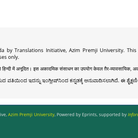
a by Translations Initiative, Azim Premji University. Thi
es only.
़ी से हिन्दी में अनूदित। इस अकादमिक संसाधन का उपयोग केवल ग़ैर-व्यावसायिक, अका
ವತಿಯಿಂದ ಇದನ್ನು ಇಂಗ್ಲೀಷ್‍ನಿಂದ ಕನ್ನಡಕ್ಕೆ ಅನುವಾದಿಸಲಾಗಿದೆ. ಈ ಶೈಕ್ಷಣಿಕ 
ive,
Azim Premji University
, Powered by Eprints, supported by
Infor