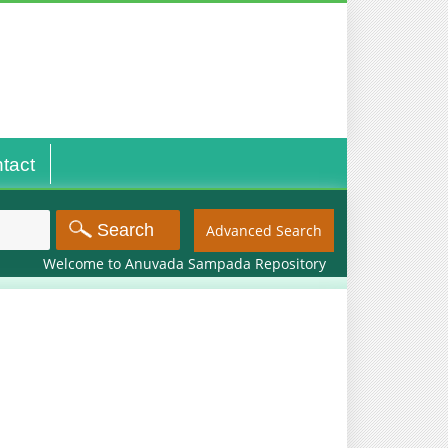
tact
Advanced Search
Welcome to Anuvada Sampada Repository