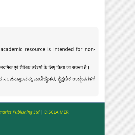
s academic resource is intended for non-
दमिक एवं शैक्षिक उद्देश्यों के लिए किया जा सकता है।
ಸಂಪನ್ಮೂಲವನ್ನು ವಾಣಿಜ್ಯೇತರ, ಶೈಕ್ಷಣಿಕ ಉದ್ದೇಶಗಳಿಗೆ
matics Publishing Ltd
|
DISCLAIMER