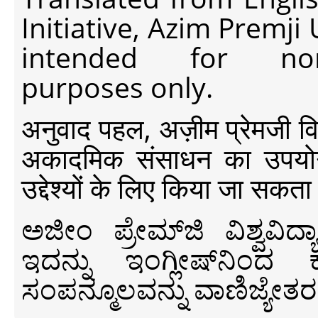
Initiative, Azim Premji
intended for non-c
purposes only.
अनुवाद पहल, अज़ीम प्रेमजी विश्व
अकादमिक संसाधन का उपयोग क
उद्देश्यों के लिए किया जा सकता
ಅಜೀಂ ಪ್ರೇಮ್‍ಜಿ ವಿಶ್ವ
ಇದನ್ನು ಇಂಗ್ಲೀಷ್‍ನಿಂದ ಕ
ಸಂಪನ್ಮೂಲವನ್ನು ವಾಣಿಜ್ಯೇತರ