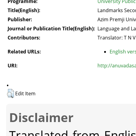
Programme:
University Publ
Title(English):
Landmarks Secon
Publisher:
Azim Premji Univ
Journal or Publication Title(English):
Language and L
Contributors:
Translator: T N
Related URLs:
English vers
URI:
http://anuvadas
.
Edit Item
Disclaimer
Translated from Engli