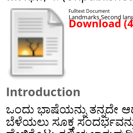
Fulltext Document
Landmarks Second lang
Download (
Introduction
ಒಂದು ಭಾಷೆಯನ್ನು ತನ್ನದೇ ಆದ 
ಬೆಳೆಯಲು ಸೂಕ್ತ ಸಂದರ್ಭವನ್