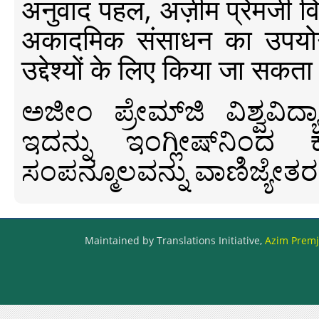
अनुवाद पहल, अज़ीम प्रेमजी विश्व
अकादमिक संसाधन का उपयोग क
उद्देश्यों के लिए किया जा सकता
ಅಜೀಂ ಪ್ರೇಮ್‍ಜಿ ವಿಶ್ವ
ಇದನ್ನು ಇಂಗ್ಲೀಷ್‍ನಿಂದ ಕ
ಸಂಪನ್ಮೂಲವನ್ನು ವಾಣಿಜ್ಯೇತರ
Maintained by Translations Initiative,
Azim Premji