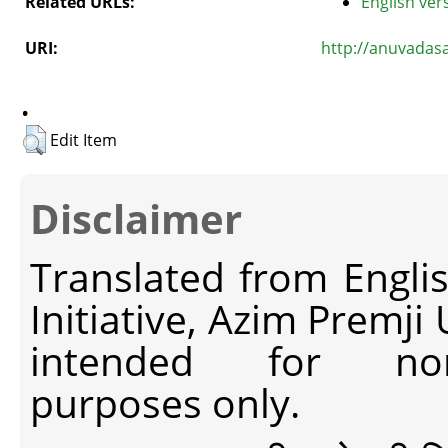
Related URLs:
English vers
URI:
http://anuvadasa
.
Edit Item
Disclaimer
Translated from Engli
Initiative, Azim Premji
intended for non-c
purposes only.