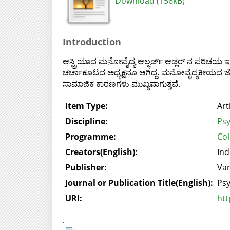
Download (156kB)
Introduction
ಆಸ್ಟ್ರಿಯಾದ ಮನೋವೈದ್ಯ ಆಲ್ಫರ್ಡ್ ಆಡ್ಲರ್ ನ ಪರಿಚಯ ಇಲ
ಚರ್ಚಾಕೂಟದ ಅಧ್ಯಕ್ಷನೂ ಆಗಿದ್ದ. ಮನೋವೈದ್ಯಕೀಯದ ಜೊ
ಸಾಮಾಜಿಕ ಕಾರಣಗಳು ಮುಖ್ಯವಾಗುತ್ತವೆ.
Item Type:
Art
Discipline:
Psy
Programme:
Col
Creators(English):
Ind
Publisher:
Vam
Journal or Publication Title(English):
Psy
URI:
htt
.