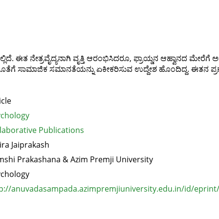
್ಲಿದೆ. ಈತ ನೇತ್ರವೈದ್ಯನಾಗಿ ವೃತ್ತಿ ಆರಂಭಿಸಿದರೂ, ಫ್ರಾಯ್ಡನ ಆಹ್ವಾನದ ಮೇರ
ತೆಗೆ ಸಾಮಾಜಿಕ ಸಮಾನತೆಯನ್ನು ಏಕೀಕರಿಸುವ ಉದ್ದೇಶ ಹೊಂದಿದ್ದ. ಈತನ ಪ್ರ
icle
chology
laborative Publications
ira Jaiprakash
shi Prakashana & Azim Premji University
chology
p://anuvadasampada.azimpremjiuniversity.edu.in/id/eprint