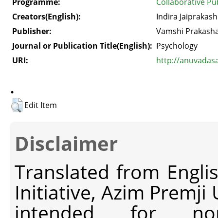
Programme:
Collaborative Pu
Creators(English):
Indira Jaiprakash
Publisher:
Vamshi Prakasha
Journal or Publication Title(English):
Psychology
URI:
http://anuvadas
.
Edit Item
Disclaimer
Translated from Engli
Initiative, Azim Premji
intended for non-c