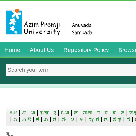
Home
About Us
Repository Policy
Brows
A-P
|
अ
|
आ
|
इ-ऋ
|
ए
|
ऐ-औ
|
क
|
ख-ख़
|
ग
|
घ
|
च
|
ज
|
ज़-
|
ಎ
|
ಏ-ಔ
|
ಕ
|
ಖ
|
ಗ
|
ಘ
|
ಚ
|
ಜ
|
ಝ-ಠ
|
ಡ
|
ತ-ಥ
|
ದ
|
य...