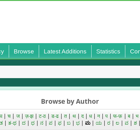
cy
Browse
Latest Additions
Statistics
Con
Browse by Author
घ
|
च
|
ज
|
ज़-झ
|
ट-ठ
|
ड-ढ
|
त
|
थ
|
द
|
ध
|
न
|
प
|
फ-फ़
|
ब
|
भ
ಡ
|
ತ-ಥ
|
ದ
|
ಧ
|
ನ
|
ಪ
|
ಫ
|
ಬ
|
ಭ
|
ಮ
|
ಯ
|
ರ
|
ಲ
|
ವ
|
ಶ