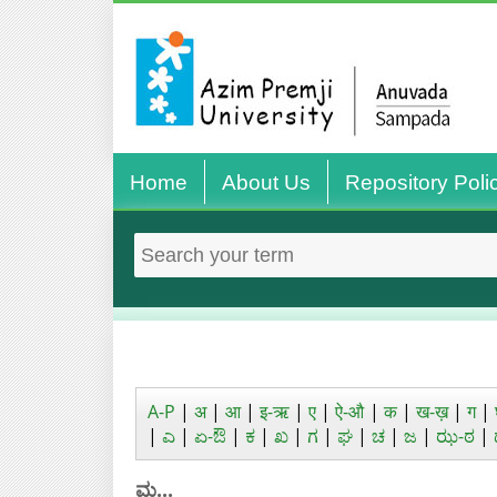
Home
About Us
Repository Poli
A-P
|
अ
|
आ
|
इ-ऋ
|
ए
|
ऐ-औ
|
क
|
ख-ख़
|
ग
|
|
ಎ
|
ಏ-ಔ
|
ಕ
|
ಖ
|
ಗ
|
ಘ
|
ಚ
|
ಜ
|
ಝ-ಠ
|
ಮ...