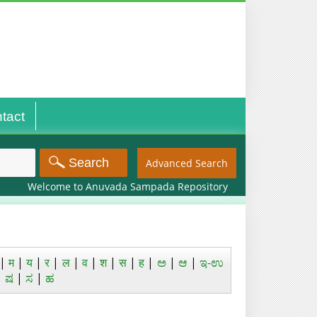
tact
Advanced Search
Welcome to Anuvada Sampada Repository
|
म
|
य
|
र
|
ल
|
व
|
श
|
स
|
ह
|
ಅ
|
ಆ
|
ಇ-ಉ
|
ಷ
|
ಸ
|
ಹ